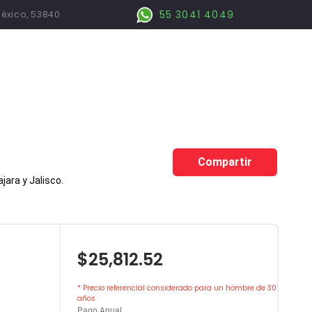
55 3041 4049
México, 53840
Compartir
ara y Jalisco.
$25,812.52
* Precio referencial considerado para un hombre de 30
años
Pago Anual