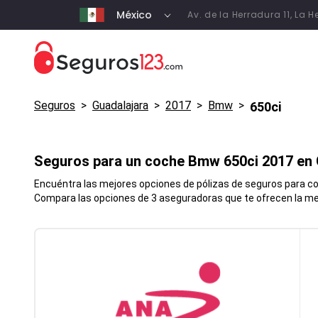
México
Av. de la Herradura 11, La
Seguros
>
Guadalajara
>
2017
>
Bmw
>
650ci
Seguros para un coche
Bmw
650ci
2017 en
Encuéntra las mejores opciones de pólizas de seguros para coc
Compara las opciones de 3 aseguradoras que te ofrecen la mej