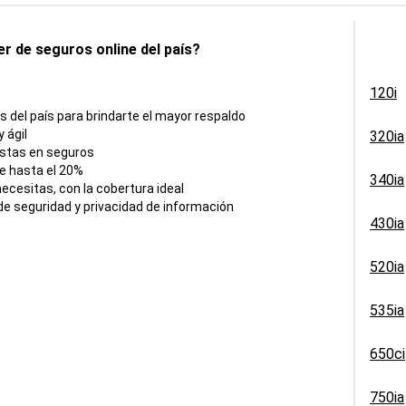
r de seguros online del país?
120i
del país para brindarte el mayor respaldo
 ágil
320ia
istas en seguros
e hasta el 20%
340ia
cesitas, con la cobertura ideal
e seguridad y privacidad de información
430ia
520ia
535ia
650ci
750ia