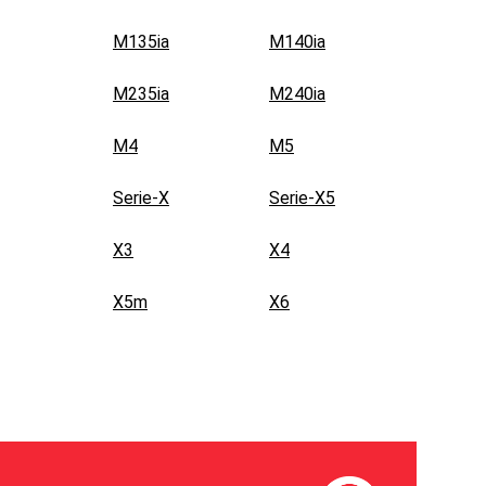
M135ia
M140ia
M235ia
M240ia
M4
M5
Serie-X
Serie-X5
X3
X4
X5m
X6