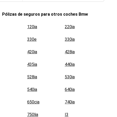
Pólizas de seguros para otros coches
Bmw
120ia
220ia
330e
330ia
420ia
428ia
435ia
440ia
528ia
530ia
540ia
640ia
650cia
740ia
750lia
I3