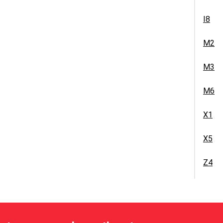
I8
M2
M3
M6
X1
X5
Z4