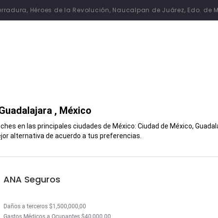
 Herradura, Héroes de la Revolución, Naucalpan de Juárez, Edo. de 
Guadalajara
, México
hes en las principales ciudades de México: Ciudad de México, Guadalaj
or alternativa de acuerdo a tus preferencias.
ANA Seguros
Daños a terceros $1,500,000,00
Gastos Médicos a Ocupantes $40,000.00