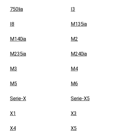
750lia
I3
I8
M135ia
M140ia
M2
M235ia
M240ia
M3
M4
M5
M6
Serie-X
Serie-X5
X1
X3
X4
X5