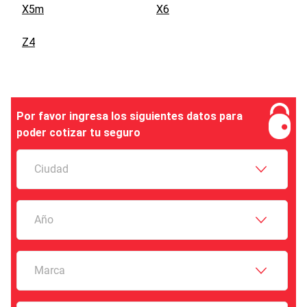
X5m
X6
Z4
Por favor ingresa los siguientes datos para
poder cotizar tu seguro
Ciudad
Año
Marca