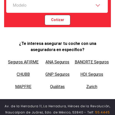
Modelo
Cotizar
¿Te interesa asegurar tu coche con una
aseguradora en específico?
Seguros AFIRME
ANA Seguros
BANORTE Seguros
CHUBB
GNP Seguros
HDI Seguros
MAPFRE
Quálitas
Zurich
Av. de la Herradura 11, La Herradura, Héroes de la Revolución,
Naucalpan de Juárez, Edo. de México, 53840 - Telf:
55 4445