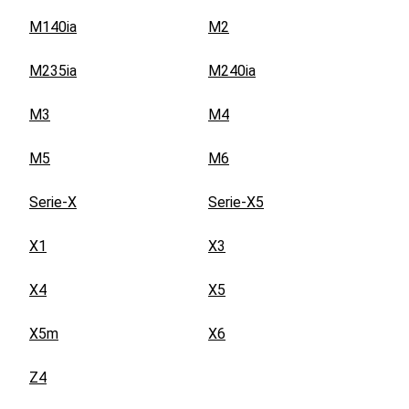
M140ia
M2
M235ia
M240ia
M3
M4
M5
M6
Serie-X
Serie-X5
X1
X3
X4
X5
X5m
X6
Z4