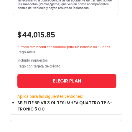
fallecimiento a consecuencia de un accidente de tránsito donde
las mascotas (Perros/gatos) que venían como acompañantes
dentro del vehículo y hayan resultado lesionadas
$44,015.85
* Precio referencial considerado para un hombre de 30 años
Pago Anual
Incluido impuestos
Pago con tarjeta de crédito
ELEGIR PLAN
Aplica para las siguientes versiones:
SB ELITE 5P V6 3.0L TFSI MHEV QUATTRO TP S-
TRONIC 5 OC