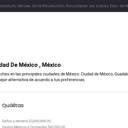
 Herradura, Héroes de la Revolución, Naucalpan de Juárez, Edo. de 
dad De México
, México
hes en las principales ciudades de México: Ciudad de México, Guadalaj
jor alternativa de acuerdo a tus preferencias.
Quálitas
Daños a terceros $3,000,000.00
Gastos Médicos a Ocupantes $45,000.00