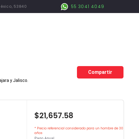
55 3041 4049
México, 53840
Compartir
ara y Jalisco.
$21,657.58
* Precio referencial considerado para un hombre de 30
años
Pago Anual