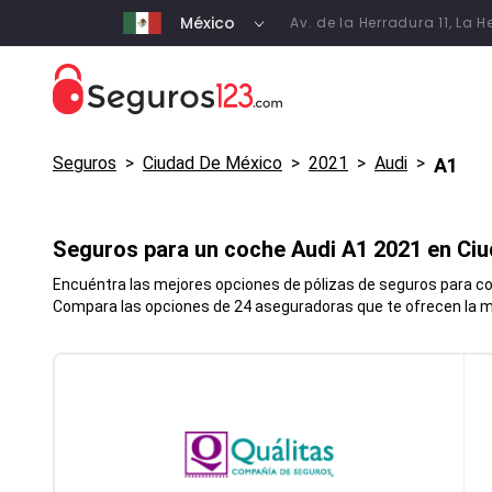
México
Av. de la Herradura 11, La
Seguros
>
Ciudad De México
>
2021
>
Audi
>
A1
Seguros para un coche
Audi
A1
2021 en
Ciu
Encuéntra las mejores opciones de pólizas de seguros para coc
Compara las opciones de 24 aseguradoras que te ofrecen la me