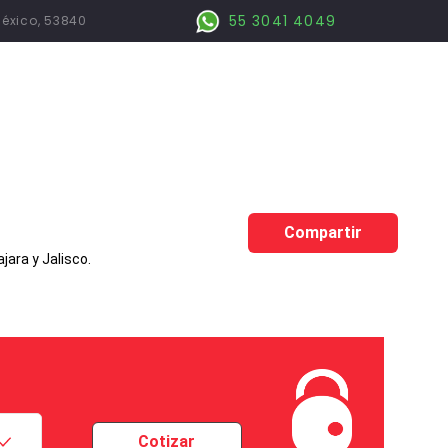
55 3041 4049
México, 53840
Compartir
ara y Jalisco.
Cotizar