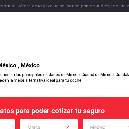
 Herradura, Héroes de la Revolución, Naucalpan de Juárez, Edo. de 
México
, México
hes en las principales ciudades de México: Ciudad de México, Guadalaj
en la mejor alternativa ideal para tu coche.
datos para poder cotizar tu seguro
Marca
Modelo