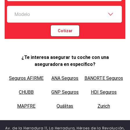
Modelo
Cotizar
¿Te interesa asegurar tu coche con una
aseguradora en específico?
Seguros AFIRME
ANA Seguros
BANORTE Seguros
CHUBB
GNP Seguros
HDI Seguros
MAPFRE
Quálitas
Zurich
Av. de la Herradura 11, La Herradura, Héroes de la Revolución,