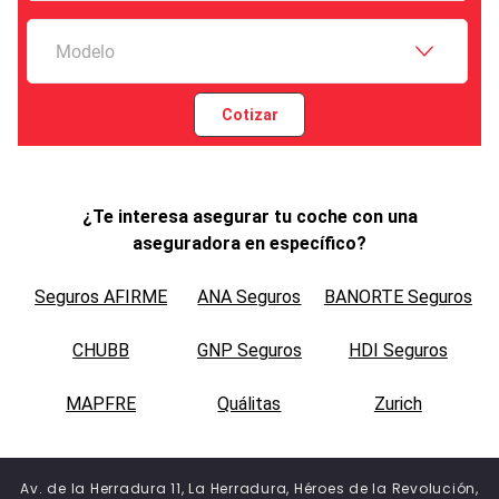
Modelo
Cotizar
¿Te interesa asegurar tu coche con una
aseguradora en específico?
Seguros AFIRME
ANA Seguros
BANORTE Seguros
CHUBB
GNP Seguros
HDI Seguros
MAPFRE
Quálitas
Zurich
Av. de la Herradura 11, La Herradura, Héroes de la Revolución,