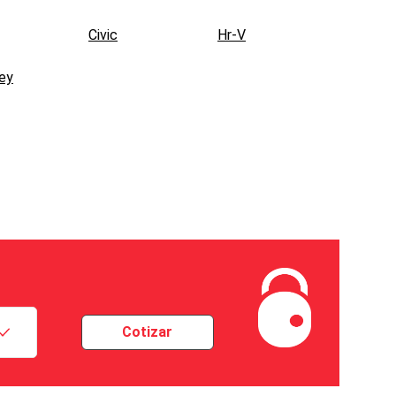
Civic
Hr-V
ey
Cotizar