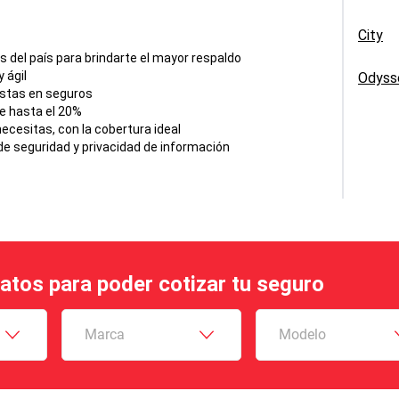
City
del país para brindarte el mayor respaldo
 ágil
Odyss
istas en seguros
e hasta el 20%
cesitas, con la cobertura ideal
e seguridad y privacidad de información
datos para poder cotizar tu seguro
Marca
Modelo