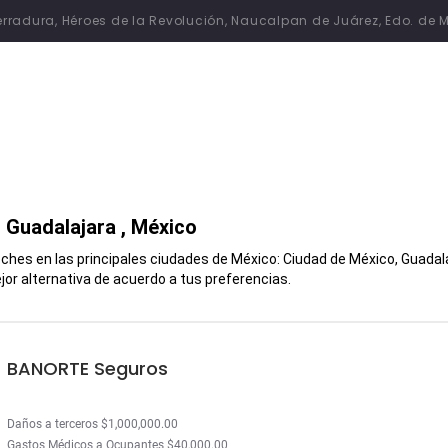
 Herradura, Héroes de la Revolución, Naucalpan de Juárez, Edo. de 
n
Guadalajara
, México
hes en las principales ciudades de México: Ciudad de México, Guadalaj
or alternativa de acuerdo a tus preferencias.
BANORTE Seguros
Daños a terceros $1,000,000.00
Gastos Médicos a Ocupantes $40,000.00