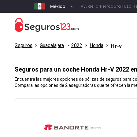
México
Av. de la Herradura 11, La
Seguros
>
Guadalajara
>
2022
>
Honda
>
Hr-v
Seguros para un coche
Honda
Hr-V
2022 e
Encuéntra las mejores opciones de pólizas de seguros para coc
Compara las opciones de 2 aseguradoras que te ofrecen la mej