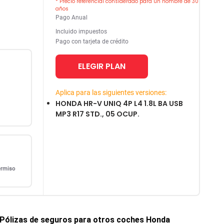
* Precio referencial considerado para un hombre de 30
años
Pago Anual
Incluido impuestos
Pago con tarjeta de crédito
ELEGIR PLAN
Aplica para las siguientes versiones:
HONDA HR-V UNIQ 4P L4 1.8L BA USB
MP3 R17 STD., 05 OCUP.
ermiso
Pólizas de seguros para otros coches
Honda