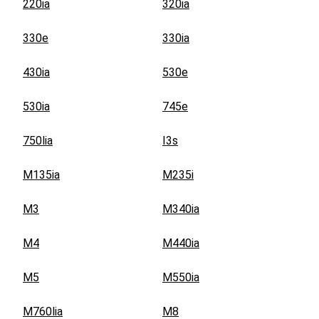
220ia
320ia
330e
330ia
430ia
530e
530ia
745e
750lia
I3s
M135ia
M235i
M3
M340ia
M4
M440ia
M5
M550ia
M760lia
M8