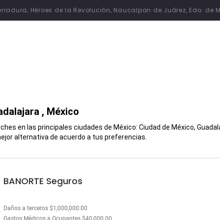
 Herradura, Héroes de la Revolución, Naucalpan de Juárez, Edo. de 
dalajara
, México
hes en las principales ciudades de México: Ciudad de México, Guadalaj
jor alternativa de acuerdo a tus preferencias.
BANORTE Seguros
Daños a terceros $1,000,000.00
Gastos Médicos a Ocupantes $40,000.00