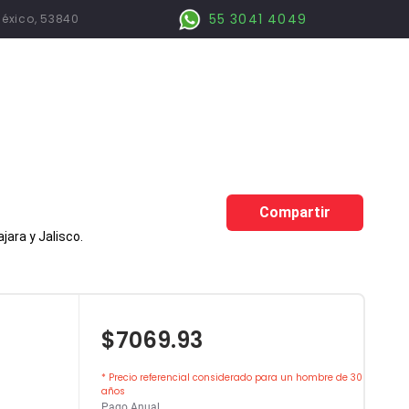
55 3041 4049
México, 53840
Compartir
ara y Jalisco.
$7069.93
* Precio referencial considerado para un hombre de 30
años
Pago Anual