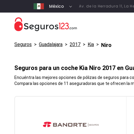
México
Av. de la Herradura 11, La
Seguros
>
Guadalajara
>
2017
>
Kia
>
Niro
Seguros para un coche
Kia
Niro
2017 en
Gua
Encuéntra las mejores opciones de pólizas de seguros para coc
Compara las opciones de 11 aseguradoras que te ofrecen la me