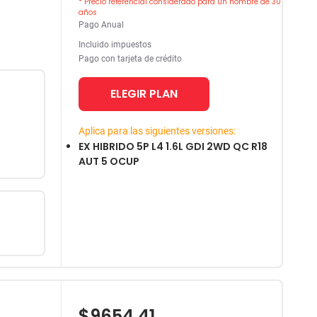
* Precio referencial considerado para un hombre de 30
años
Pago Anual
Incluido impuestos
Pago con tarjeta de crédito
ELEGIR PLAN
Aplica para las siguientes versiones:
EX HIBRIDO 5P L4 1.6L GDI 2WD QC R18
AUT 5 OCUP
$9654.41