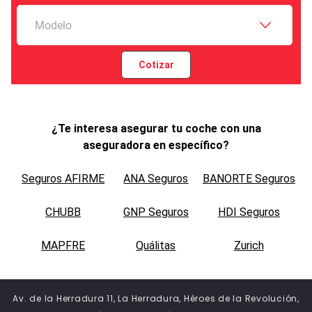
Modelo
Cotizar
¿Te interesa asegurar tu coche con una
aseguradora en específico?
Seguros AFIRME
ANA Seguros
BANORTE Seguros
CHUBB
GNP Seguros
HDI Seguros
MAPFRE
Quálitas
Zurich
Av. de la Herradura 11, La Herradura, Héroes de la Revolución,