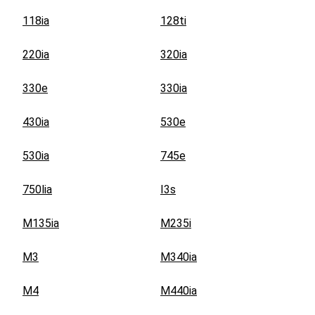
118ia
128ti
220ia
320ia
330e
330ia
430ia
530e
530ia
745e
750lia
I3s
M135ia
M235i
M3
M340ia
M4
M440ia