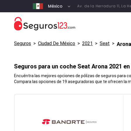
México
Av. de la Herradura 11, La
Seguros
>
Ciudad De México
>
2021
>
Seat
>
Aron
Seguros para un coche
Seat
Arona
2021 e
Encuéntra las mejores opciones de pólizas de seguros para coc
Compara las opciones de 19 aseguradoras que te ofrecen la me