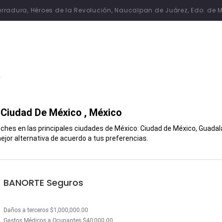
 Herradura, Héroes de la Revolución, Naucalpan de Juárez, Edo. de 
a
n
Ciudad De México
, México
hes en las principales ciudades de México: Ciudad de México, Guadalaj
jor alternativa de acuerdo a tus preferencias.
BANORTE Seguros
Daños a terceros $1,000,000.00
Gastos Médicos a Ocupantes $40,000.00