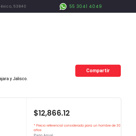
55 3041 4049
México, 53840
Compartir
ara y Jalisco.
$12,866.12
* Precio referencial considerado para un hombre de 30
años
Pago Anual