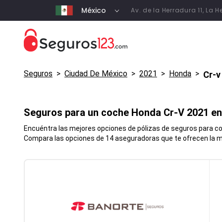
México
Av. de la Herradura 11, La
Seguros
>
Ciudad De México
>
2021
>
Honda
>
Cr-v
Seguros para un coche
Honda
Cr-V
2021 e
Encuéntra las mejores opciones de pólizas de seguros para coc
Compara las opciones de 14 aseguradoras que te ofrecen la me