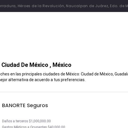
 Herradura, Héroes de la Revolución, Naucalpan de Juárez, Edo. de 
n
Ciudad De México
, México
hes en las principales ciudades de México: Ciudad de México, Guadalaj
jor alternativa de acuerdo a tus preferencias.
BANORTE Seguros
Daños a terceros $1,000,000.00
Gastos Médicos a Ocupantes $40,000.00