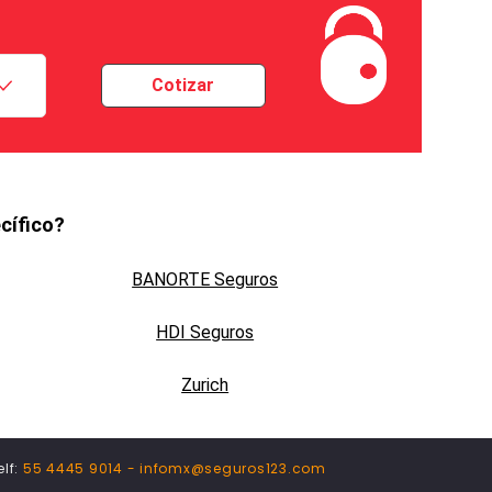
Cotizar
cífico?
BANORTE Seguros
HDI Seguros
Zurich
elf:
55 4445 9014 -
infomx@seguros123.com