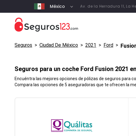
México
Av. de la Herradura 11, La
Seguros
>
Ciudad De México
>
2021
>
Ford
>
Fusio
Seguros para un coche
Ford
Fusion
2021 e
Encuéntra las mejores opciones de pólizas de seguros para coc
Compara las opciones de 5 aseguradoras que te ofrecen la mej