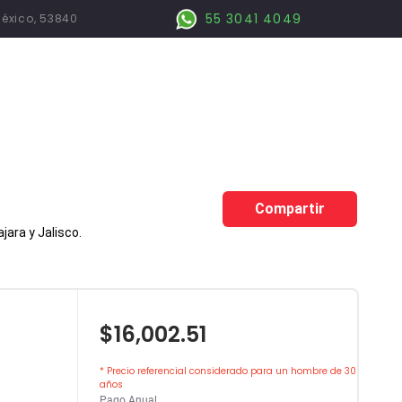
55 3041 4049
México, 53840
Compartir
ara y Jalisco.
$16,002.51
* Precio referencial considerado para un hombre de 30
años
Pago Anual