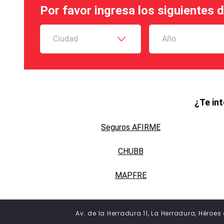
Por favor ingresa los siguientes 
Ciudad
Año
¿Te in
Seguros AFIRME
CHUBB
MAPFRE
Av. de la Herradura 11, La Herradura, Héroe