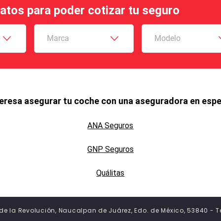
datos para poder cotizar tu seguro
Marca
Modelo
teresa asegurar tu coche con una aseguradora en espe
ANA Seguros
GNP Seguros
Quálitas
s de la Revolución, Naucalpan de Juárez, Edo. de México, 53840 - T