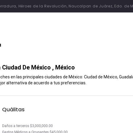
 Herradura, Héroes de la Revolución, Naucalpan de Juárez, Edo. de 
n
n
Ciudad De México
, México
hes en las principales ciudades de México: Ciudad de México, Guadalaj
or alternativa de acuerdo a tus preferencias.
Quálitas
Daños a terceros $3,000,000.00
Gastos Médicos a Ocupantes $45,000.00