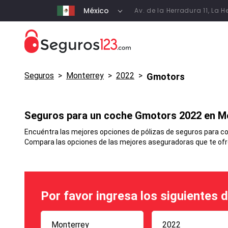
México
Av. de la Herradura 11, La
Seguros
>
Monterrey
>
2022
>
Gmotors
Seguros para un coche
Gmotors
2022 en
M
Encuéntra las mejores opciones de pólizas de seguros para coc
Compara las opciones de las mejores aseguradoras que te ofrec
Por favor ingresa los siguientes 
Monterrey
2022