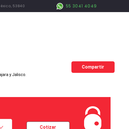
55 3041 4049
México, 53840
Compartir
ara y Jalisco.
Cotizar