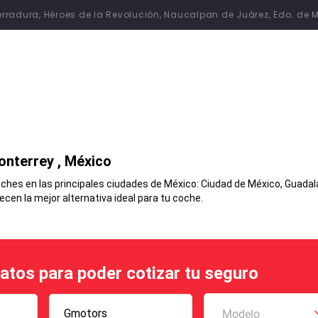
 Herradura, Héroes de la Revolución, Naucalpan de Juárez, Edo. de 
onterrey
, México
hes en las principales ciudades de México: Ciudad de México, Guadalaj
en la mejor alternativa ideal para tu coche.
datos para poder cotizar tu seguro
Gmotors
Modelo