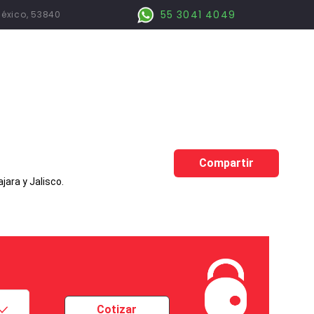
55 3041 4049
México, 53840
Compartir
ara y Jalisco.
Cotizar