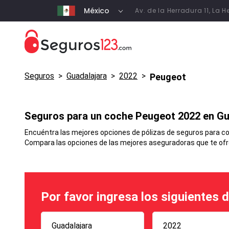
México
Av. de la Herradura 11, La
Seguros
>
Guadalajara
>
2022
>
Peugeot
Seguros para un coche
Peugeot
2022 en
Gu
Encuéntra las mejores opciones de pólizas de seguros para coc
Compara las opciones de las mejores aseguradoras que te ofrec
Por favor ingresa los siguientes 
Guadalajara
2022