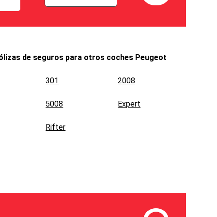
ólizas de seguros para otros coches
Peugeot
301
2008
5008
Expert
Rifter