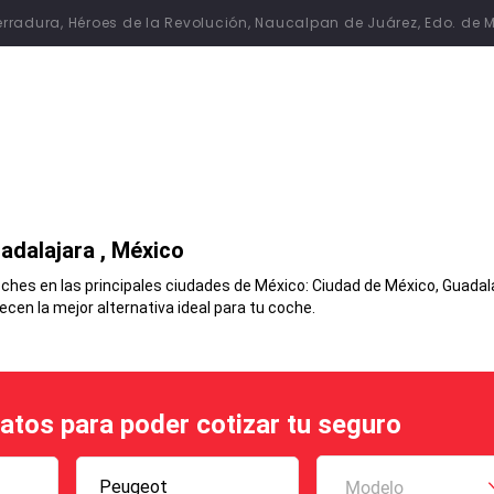
 Herradura, Héroes de la Revolución, Naucalpan de Juárez, Edo. de 
adalajara
, México
hes en las principales ciudades de México: Ciudad de México, Guadalaj
en la mejor alternativa ideal para tu coche.
datos para poder cotizar tu seguro
Peugeot
Modelo